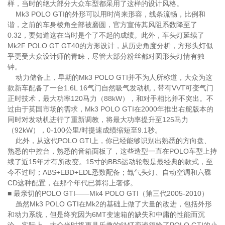
样，当时的绝大部分大众车型都采用了这样的设计风格。
Mk3 POLO GTI的外形可以用时尚来形容，线条流畅，比例和
谐，之前的车身棱角全部被磨圆，官方宣传其风阻系数降至了
0.32，要知道这在当时是个了不起的成绩。此外，车头灯延续了
Mk2F POLO GT GT40的方形设计，从历史角度分析，方形头灯似
乎更受大众设计师的青睐，尽管大部分粉丝都对圆形头灯情有独
钟。
动力储备上，早期的Mk3 POLO GTI并不为人所称道，大众为这
款新车配备了一台1.6L 16气门自然吸气发动机，带有VVT可变气门
正时技术，最大功率120马力（88kW），和对手相比并不突出。不
过由于英国市场的需求，Mk3 POLO GTI在2000年推出右舵版本的
同时对发动机进行了重新调教，将最大功率提升至125马力
（92kW），0-100公里/时提速成绩缩短至9.1秒。
此外，从这代POLO GTI上，你已经能够识别出熟悉的方向盘、
熟悉的中控台，熟悉的音箱面板了，这些造型一直在POLO车型上持
续了近15年才有所改变。15寸的BBS运动轮毂是最经典的款式，至
今不过时；ABS+EBD+EDL悉数配备；氙气头灯、自动空调和六碟
CD这种配置，在那个年代已算得上奢侈。
■ 最亲切的POLO GTI——Mk4 POLO GTI（第三代2005-2010）
虽然Mk3 POLO GTI在Mk2的基础上做了大量的改进，包括外形
和动力系统，但是终究因为6MT变速箱的缺失和中庸的性能而沉