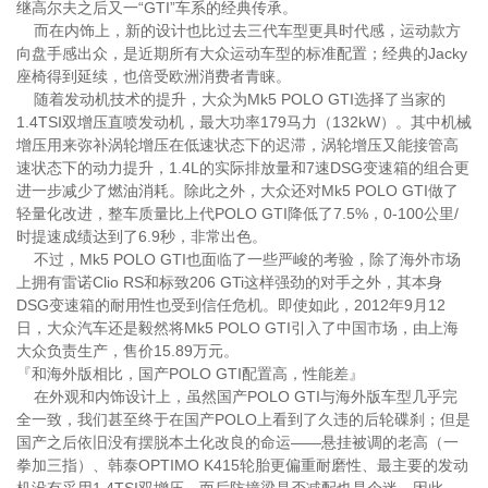
继高尔夫之后又一“GTI”车系的经典传承。
而在内饰上，新的设计也比过去三代车型更具时代感，运动款方
向盘手感出众，是近期所有大众运动车型的标准配置；经典的Jacky
座椅得到延续，也倍受欧洲消费者青睐。
随着发动机技术的提升，大众为Mk5 POLO GTI选择了当家的
1.4TSI双增压直喷发动机，最大功率179马力（132kW）。其中机械
增压用来弥补涡轮增压在低速状态下的迟滞，涡轮增压又能接管高
速状态下的动力提升，1.4L的实际排放量和7速DSG变速箱的组合更
进一步减少了燃油消耗。除此之外，大众还对Mk5 POLO GTI做了
轻量化改进，整车质量比上代POLO GTI降低了7.5%，0-100公里/
时提速成绩达到了6.9秒，非常出色。
不过，Mk5 POLO GTI也面临了一些严峻的考验，除了海外市场
上拥有雷诺Clio RS和标致206 GTi这样强劲的对手之外，其本身
DSG变速箱的耐用性也受到信任危机。即使如此，2012年9月12
日，大众汽车还是毅然将Mk5 POLO GTI引入了中国市场，由上海
大众负责生产，售价15.89万元。
『和海外版相比，国产POLO GTI配置高，性能差』
在外观和内饰设计上，虽然国产POLO GTI与海外版车型几乎完
全一致，我们甚至终于在国产POLO上看到了久违的后轮碟刹；但是
国产之后依旧没有摆脱本土化改良的命运——悬挂被调的老高（一
拳加三指）、韩泰OPTIMO K415轮胎更偏重耐磨性、最主要的发动