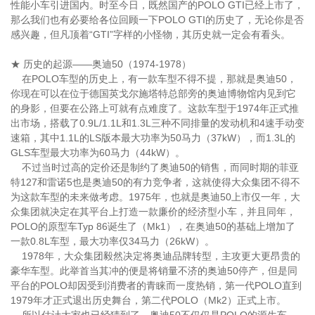
性能小车引进国内。时至今日，既然国产的POLO GTI已经上市了，
那么我们也有必要给各位回顾一下POLO GTI的历史了，无论你是否
感兴趣，但凡顶着“GTI”字样的小怪物，其历史就一定会有看头。
★ 历史的起源——奥迪50（1974-1978）
在POLO车型的历史上，有一款车型不得不提，那就是奥迪50，
你现在可以在位于德国英戈尔施塔特总部旁的奥迪博物馆内见到它
的身影，但要在公路上可就有点难度了。这款车型于1974年正式推
出市场，搭载了0.9L/1.1L和1.3L三种不同排量的发动机和4速手动变
速箱，其中1.1L的LS版本最大功率为50马力（37kW），而1.3L的
GLS车型最大功率为60马力（44kW）。
不过当时过高的定价还是制约了奥迪50的销售，而同时期的菲亚
特127和雷诺5也是奥迪50的有力竞争者，这就使得大众集团不得不
为这款车型的未来做考虑。1975年，也就是奥迪50上市仅一年，大
众集团就决定在其平台上打造一款廉价的经济型小车，并且同年，
POLO的原型车Typ 86诞生了（Mk1），在奥迪50的基础上增加了
一款0.8L车型，最大功率仅34马力（26kW）。
1978年，大众集团毅然决定将奥迪品牌转型，主攻更大更昂贵的
豪华车型。此举首当其冲的便是将销量不济的奥迪50停产，但是同
平台的POLO却因受到消费者的青睐而一度热销，第一代POLO直到
1979年才正式退出历史舞台，第二代POLO（Mk2）正式上市。