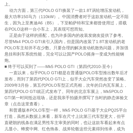
上。
动力方面，第三代POLO GTI换装了一款1.8T涡轮增压发动机，
最大功率150马力（110kW）。中国消费者对于这款发动机一定不陌
生，因为上至奥迪A6（B5），下至帕萨特和宝来都曾使用过，搭载
在POLO这样一台小车上，其表现可想而知。
正是由于这样的搭配，也为许多国内的改装发烧友提供了参考。
尽管Mk4 POLO GTI未引入国内，但是国内改装了1.8T发动机的老
POLO车主却并不在少数。只要合理的解决发动机散热问题，并加强
悬挂和刹车系统性能，完全可以让国产POLO摇身一变成为性能钢
炮。
■ 终于可以买到了——Mk5 POLO GTI（第四代2010-至今）
一直以来，似乎POLO GTI都是在普通版POLO车型推出数年后才
发布，而到了第四代POLO GTI上，似乎大众汽车突然改变了策略。
2009年3月份，第五代POLO车型正式亮相，次年的日内瓦车展上，
第四代POLO GTI就正式发布了。同年的北京车展上，Mk5POLO
GTI第一时间抵达现场，还是我亲手拍摄并撰写了当时的静态体验文
章（点击这里查看）。
和普通版本POLO车型一样，Mk5 POLO GTI基于大众PQ25平台
打造，虽然从数据上来看，新车在尺寸上比第三代车型更大，但平
直硬朗的线条在满足男性车主审美的同时，也让这款车看起来有点
儿显小。蜂窝中网、红色饰条、战斧轮毂这些元素得到传承，成为