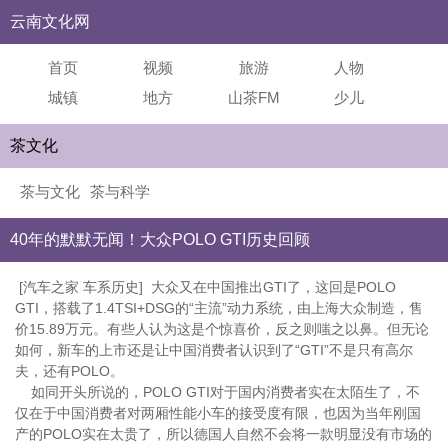
云南文化网
首页
视频
旅游
人物
城镇
地方
山茶FM
少儿
茶文化
茶与文化
茶与科学
40年的默默无闻！大众POLO GTI历史回顾
[汽车之家 车系历史] 大众又在中国推出GTI了，这回是POLO
GTI，搭载了1.4TSI+DSG的“主流”动力系统，由上海大众制造，售
价15.89万元。有些人认为这是个惊喜价，反之则嗤之以鼻。但无论
如何，新车的上市还是让中国消费者认识到了“GTI”不是只有高尔
夫，还有POLO。
如同开头所说的，POLO GTI对于国内消费者实在太陌生了，不
仅在于中国消费者对两厢性能小车的接受度有限，也因为当年刚国
产的POLO实在太贵了，所以德国人自然不会将一款明显没有市场的