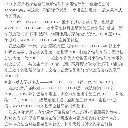
645L的最大行李箱空间兼顾性能和实用性等等。也难怪当时
Topgear杂志对这款车型的评价就是“一个潜在的经典”，后来果真成
为了现实。
1990年，Mk2 POLO GT G40推出了其小改款车型，也就是
Mk2F POLO GT G40，这个举动算得上是为第三代车型的过渡。新
车型上取消了“四眼”造型，转而使用方形前大灯设计。1990至1994
年期间，Mk2F POLO GT G40在英国销售。
虽然在那个年代，大众还没有正式为Mk2 POLO GT G40起上个
好听的名字，但它确实是第一款基于POLO打造的性能车型，因此被
公认为第一代POLO GTI。这款车作为大众集团对小型性能车市场的
初次尝试，一共仅生产了500台，所以不用我说你大概也可以猜到如
今这款车的收藏价值了，没错，它应该是目前地球上最值钱的原厂
POLO了。
■ 空气动力学的魅力——Mk3 POLO GTI（第二代1998-2005）
在大众汽车的族谱中，Mk3 POLO GTI是一款被称为“GTI”的
POLO。1994年的巴黎车展上，大众汽车推出了第三代POLO，和以
往一样，POLO GTI还是姗姗来迟。直到第三代POLO发售4年之
后，Mk3 POLO GTI才基于全新平台闪亮登场。
进入90年代后，汽车设计开始将空气动力学纳入更重要的范畴，
此时的汽车外形也开始由棱角分明逐步向更流畅的线条设计转变，
这种转变在当时被看做是种趋势。和今天我们所说的家族前脸一