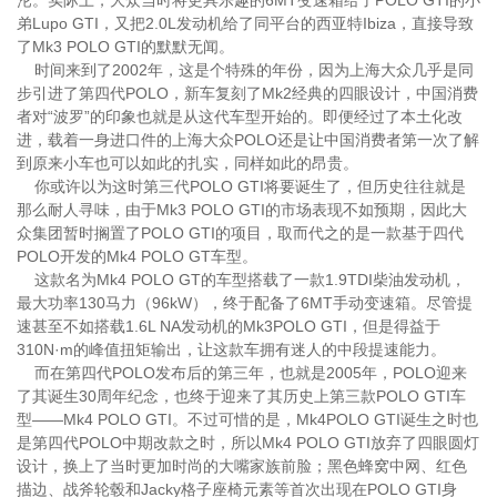
沦。实际上，大众当时将更具乐趣的6MT变速箱给了POLO GTI的小
弟Lupo GTI，又把2.0L发动机给了同平台的西亚特Ibiza，直接导致
了Mk3 POLO GTI的默默无闻。
时间来到了2002年，这是个特殊的年份，因为上海大众几乎是同
步引进了第四代POLO，新车复刻了Mk2经典的四眼设计，中国消费
者对“波罗”的印象也就是从这代车型开始的。即便经过了本土化改
进，载着一身进口件的上海大众POLO还是让中国消费者第一次了解
到原来小车也可以如此的扎实，同样如此的昂贵。
你或许以为这时第三代POLO GTI将要诞生了，但历史往往就是
那么耐人寻味，由于Mk3 POLO GTI的市场表现不如预期，因此大
众集团暂时搁置了POLO GTI的项目，取而代之的是一款基于四代
POLO开发的Mk4 POLO GT车型。
这款名为Mk4 POLO GT的车型搭载了一款1.9TDI柴油发动机，
最大功率130马力（96kW），终于配备了6MT手动变速箱。尽管提
速甚至不如搭载1.6L NA发动机的Mk3POLO GTI，但是得益于
310N·m的峰值扭矩输出，让这款车拥有迷人的中段提速能力。
而在第四代POLO发布后的第三年，也就是2005年，POLO迎来
了其诞生30周年纪念，也终于迎来了其历史上第三款POLO GTI车
型——Mk4 POLO GTI。不过可惜的是，Mk4POLO GTI诞生之时也
是第四代POLO中期改款之时，所以Mk4 POLO GTI放弃了四眼圆灯
设计，换上了当时更加时尚的大嘴家族前脸；黑色蜂窝中网、红色
描边、战斧轮毂和Jacky格子座椅元素等首次出现在POLO GTI身