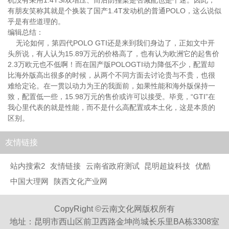
机没有采用1.4TSI双增压、而后防撞梁是否减配也是个迷。因此，
有朋友笑称其就是个换装了国产1.4T发动机的普通POLO，这么说似
乎是有些道理的。
编辑总结：
无论如何，第四代POLO GTI还是来到我们身边了，正如文中开
头所说，有人认为15.89万元的价格高了，也有认为欧洲它的起售价
2.3万欧元也不低啊！而在国产版POLOGTI动力降低不少，配置却
比海外版高出很多的时候，从两个不同方面去讨论贵与不贵，也很
难给定论。在一贯以动力为王的我面前，如果性能和海外版保持一
致，配置低一些，15.98万元的售价或许可以接受。毕竟，“GTI”在
我心里代表的就是性能，而不是什么高配置或本土化，这是本质的
区别。
友情链接
站内搜索2
友情链接
云南省政府测试
昆明超旋科技
优酷
中国大理网
陕西文化产业网
CopyRight ©云南文化网版权所有
地址：昆明市西山区前卫西路金坤尚城长乐里BA栋3308室