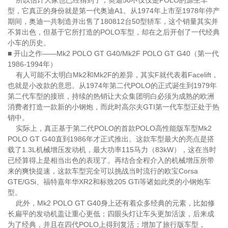
所以估计大家也已经猜到了，奥迪50不仅仅是POLO的源生车
型，它真正的身份就是第一代奥迪A1。从1974年上市至1978年停产
期间，奥迪一共制造并出售了180812台50型轿车，这个销量其实并
不算出色，但基于它所打造的POLO车型，却在之后开创了一代经典
小车的历史。
■ 开山之作——Mk2 POLO GT G40/Mk2F POLO GT G40（第一代
1986-1994年）
有人可能不太明白Mk2和Mk2F的差异，其实F就代表着Facelift，
也就是小改款的意思。从1974年第二代POLO的正式诞生到1979年
第二代车型的接班，持续的热销让大众集团明白必须为成熟的欧洲
消费者打造一款新的小钢炮，而此时高尔夫GTI第一代车型正处于热
销中。
实际上，真正基于第二代POLO的首款POLO高性能版车型Mk2
POLO GT G40直到1986年才正式推出。这款车型最大的亮点是搭
载了1.3L机械增压发动机，最大功率115马力（83kW），这在当时
已经算得上是相当出色的表现了。再结合全程介入的机械增压所带
来的爽快提速，这款车型完全可以挑战当时流行的欧宝Corsa
GTE/GSi、福特嘉年华XR2和标致205 GTi等诸如此类的小钢炮车
型。
此外，Mk2 POLO GT G40身上还有着众多经典的元素，比如修
长扁平的发动机盖让重心更低；四眼头灯让车头更加活泼，后来成
为了经典，并且在四代POLO上得到复活；增加了旅行版车型，